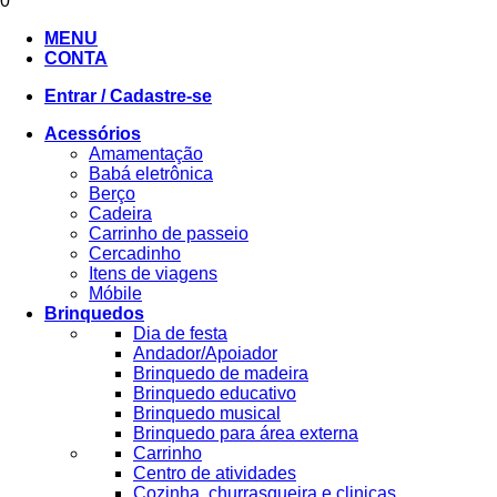
0
MENU
CONTA
Entrar / Cadastre-se
Acessórios
Amamentação
Babá eletrônica
Berço
Cadeira
Carrinho de passeio
Cercadinho
Itens de viagens
Móbile
Brinquedos
Dia de festa
Andador/Apoiador
Brinquedo de madeira
Brinquedo educativo
Brinquedo musical
Brinquedo para área externa
Carrinho
Centro de atividades
Cozinha, churrasqueira e clinicas