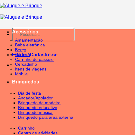
Skip
to
content
Pesquisar
Acessórios
por:
Amamentação
Babá eletrônica
Berço
Entrar / Cadastre-se
Cadeira
Carrinho de passeio
Cercadinho
Itens de viagens
Móbile
Brinquedos
Dia de festa
Andador/Apoiador
Brinquedo de madeira
Brinquedo educativo
Brinquedo musical
Brinquedo para área externa
Carrinho
Centro de atividades