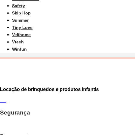
Safety
Skip Hop
Summer
Tiny Love
Velihome
Vtech
Winfun
Locação de brinquedos e produtos infantis
Segurança