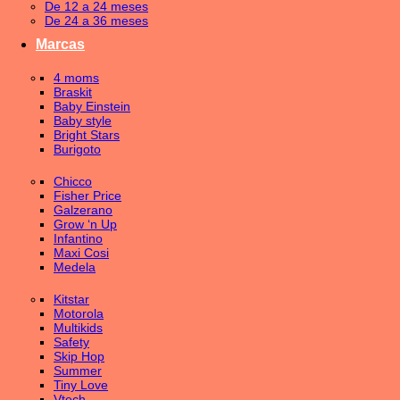
De 12 a 24 meses
De 24 a 36 meses
Marcas
4 moms
Braskit
Baby Einstein
Baby style
Bright Stars
Burigoto
Chicco
Fisher Price
Galzerano
Grow ‘n Up
Infantino
Maxi Cosi
Medela
Kitstar
Motorola
Multikids
Safety
Skip Hop
Summer
Tiny Love
Vtech