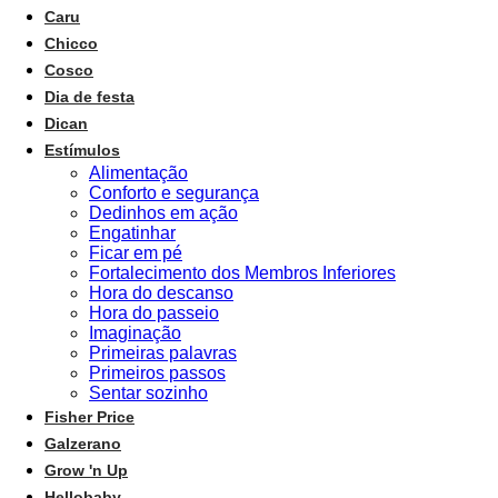
Caru
Chicco
Cosco
Dia de festa
Dican
Estímulos
Alimentação
Conforto e segurança
Dedinhos em ação
Engatinhar
Ficar em pé
Fortalecimento dos Membros Inferiores
Hora do descanso
Hora do passeio
Imaginação
Primeiras palavras
Primeiros passos
Sentar sozinho
Fisher Price
Galzerano
Grow 'n Up
Hellobaby