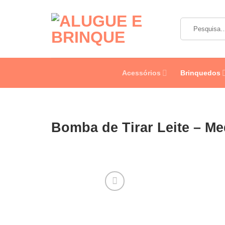
Skip
to
Pesquisar
content
por:
Acessórios
Brinquedos
Bomba de Tirar Leite – M