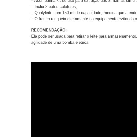
– Acompanha kit de uso para extração das 2 mamas simul
– Inclui 2 potes coletores;
– Qualyleite com 150 ml de capacidade, medida que atende
– O frasco rosqueia diretamente no equipamento,evitando o 
RECOMENDAÇÃO:
Ela pode ser usada para retirar o leite para armazenamento
agilidade de uma bomba elétrica.