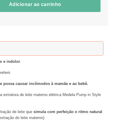
Adicionar ao carrinho
co e indolor
.
eferir.
a que possa causar incômodos à mamãe e ao bebê.
a extratora de leite materno elétrica Medela Pump in Style
tração de leite que
simula com perfeição o ritmo natural
xtração do leite materno).