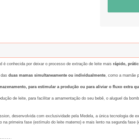
 é conhecida por deixar o processo de extração de leite mais
rápido, práti
o das
duas mamas simultaneamente ou individualmente
, como a mamãe pr
 armazenamento, para estimular a produção ou para aliviar o fluxo extr
odução de leite, para facilitar a amamentação do seu bebê, o aluguel da bomb
ion, desenvolvida com exclusividade pela Medela, a única tecnologia de ex
 na primeira fase (estímulo do leite materno) e mais lento na segunda fase (e