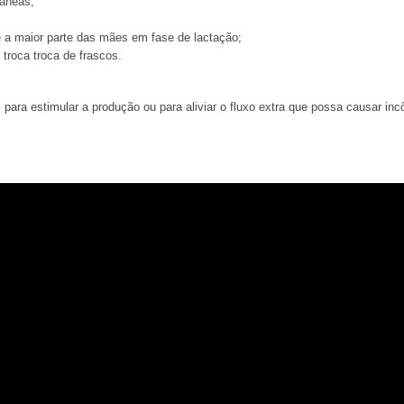
taneas;
 a maior parte das mães em fase de lactação;
troca troca de frascos.
, para estimular a produção ou para aliviar o fluxo extra que possa causar 