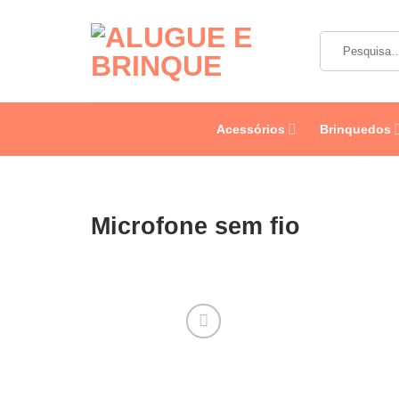
Skip
to
Pesquisar
content
por:
Acessórios
Brinquedos
Microfone sem fio