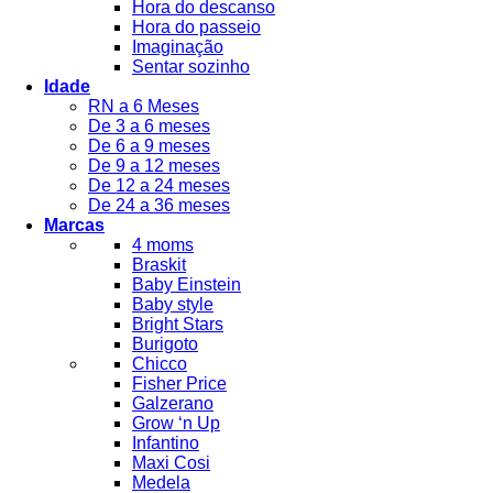
Hora do descanso
Hora do passeio
Imaginação
Sentar sozinho
Idade
RN a 6 Meses
De 3 a 6 meses
De 6 a 9 meses
De 9 a 12 meses
De 12 a 24 meses
De 24 a 36 meses
Marcas
4 moms
Braskit
Baby Einstein
Baby style
Bright Stars
Burigoto
Chicco
Fisher Price
Galzerano
Grow ‘n Up
Infantino
Maxi Cosi
Medela