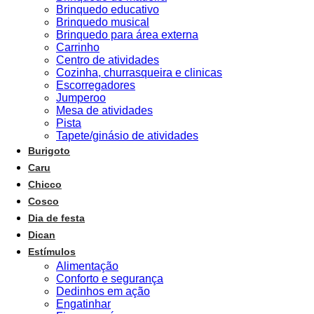
Brinquedo educativo
Brinquedo musical
Brinquedo para área externa
Carrinho
Centro de atividades
Cozinha, churrasqueira e clinicas
Escorregadores
Jumperoo
Mesa de atividades
Pista
Tapete/ginásio de atividades
Burigoto
Caru
Chicco
Cosco
Dia de festa
Dican
Estímulos
Alimentação
Conforto e segurança
Dedinhos em ação
Engatinhar