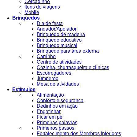
Cercadinho
Itens de viagens
Móbile
Brinquedos
Dia de festa
Andador/Apoiador
Brinquedo de madeira
Brinquedo educativo
Brinquedo musical
Brinquedo para área externa
Carrinho
Centro de atividades
Cozinha, churrasqueira e clinicas
Escorregadores
Jumperoo
Mesa de atividades
Estímulos
Alimentação
Conforto e segurança
Dedinhos em ação
Engatinhar
Ficar em pé
Primeiras palavras
Primeiros passos
Fortalecimento dos Membros Inferiores