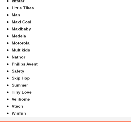
kitstar
Little Tikes
Man
Maxi Cosi
Maxibaby
Medela
Motorola
Multikids
Nathor
Philips Avent
Safety
Skip Hop
Summer
Tiny Love
Velihome
Vtech
Winfun