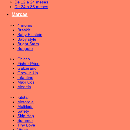
De 12 a 24 meses
De 24 a 36 meses
Marcas
4 moms
Braskit
Baby Einstein
Baby style
Bright Stars
Burigoto
Chicco
Fisher Price
Galzerano
Grow ‘n Up
Infantino
Maxi Cosi
Medela
Kitstar
Motorola
Multikids
Safety
Skip Hop
Summer
Tiny Love
Vtech