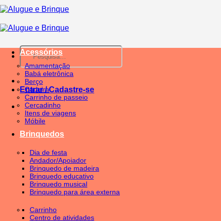
Skip
to
content
Pesquisar
Acessórios
por:
Amamentação
Babá eletrônica
Berço
Entrar / Cadastre-se
Cadeira
Carrinho de passeio
Cercadinho
Itens de viagens
Móbile
Brinquedos
Dia de festa
Andador/Apoiador
Brinquedo de madeira
Brinquedo educativo
Brinquedo musical
Brinquedo para área externa
Carrinho
Centro de atividades